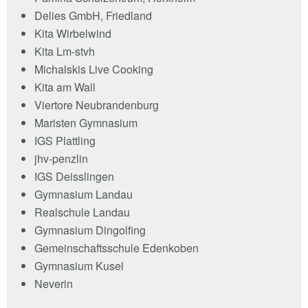
Delies GmbH, Friedland
Kita Wirbelwind
Kita Lm-stvh
Michalskis Live Cooking
Kita am Wall
Viertore Neubrandenburg
Maristen Gymnasium
IGS Plattling
jhv-penzlin
IGS Deisslingen
Gymnasium Landau
Realschule Landau
Gymnasium Dingolfing
Gemeinschaftsschule Edenkoben
Gymnasium Kusel
Neverin